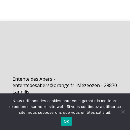
Entente des Abers -
ententedesabers@orange.fr -Mézéozen - 29870
Lannilis
Nous utilisons des cookies pour vous garantir la meilleure
expérience sur notre site web. Si vous continuez à utiliser ce
©
2026 - Entente des Abers | Site internet réalisé par
site, nous supposerons que vous en êtes satisfait.
OK
MENTIONS LÉGALES