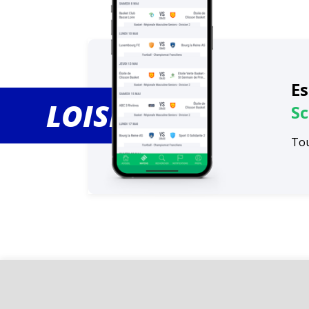
Es
LOISIRS
Sc
Tou