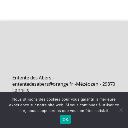
Entente des Abers -
ententedesabers@orange.fr -Mézéozen - 29870
Lannilis
Nous utilisons des cookies pour vous garantir la meilleure
expérience sur notre site web. Si vous continuez à utiliser ce
©
2026 - Entente des Abers | Site internet réalisé par
site, nous supposerons que vous en êtes satisfait.
OK
MENTIONS LÉGALES