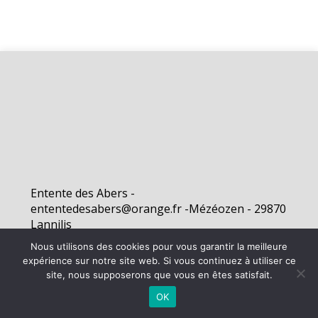
Entente des Abers -
ententedesabers@orange.fr -Mézéozen - 29870
Lannilis
Nous utilisons des cookies pour vous garantir la meilleure
expérience sur notre site web. Si vous continuez à utiliser ce
©
2026 - Entente des Abers | Site internet réalisé par
site, nous supposerons que vous en êtes satisfait.
OK
MENTIONS LÉGALES