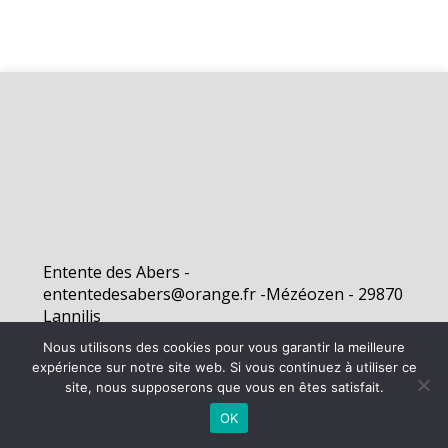
Entente des Abers -
ententedesabers@orange.fr -Mézéozen - 29870
Lannilis
Nous utilisons des cookies pour vous garantir la meilleure
expérience sur notre site web. Si vous continuez à utiliser ce
©
2026 - Entente des Abers | Site internet réalisé par
site, nous supposerons que vous en êtes satisfait.
OK
MENTIONS LÉGALES