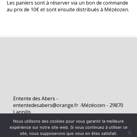
Les paniers sont à réserver via un bon de commande
au prix de 10€ et sont ensuite distribués à Mézéozen.
Entente des Abers -
ententedesabers@orange.fr -Mézéozen - 29870
Lannilis
Nous utilisons des cookies pour vous garantir la meilleure
expérience sur notre site web. Si vous continuez à utiliser ce
©
2026 - Entente des Abers | Site internet réalisé par
site, nous supposerons que vous en êtes satisfait.